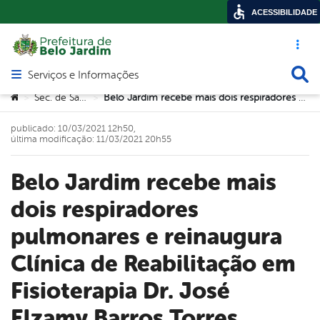
ACESSIBILIDADE
Acesso ráp
Busca
Serviços e Informações
Abrir menu principal de navegação
Você está aqui:
Sec. de Saúde
Belo Jardim recebe mais dois respiradores pulmonares e reinaugura Clínica de Reabilitação em Fisioterapia Dr. José Elzamy Barros Torres
>
>
publicado: 10/03/2021 12h50,
última modificação: 11/03/2021 20h55
Belo Jardim recebe mais
dois respiradores
pulmonares e reinaugura
Clínica de Reabilitação em
Fisioterapia Dr. José
Elzamy Barros Torres