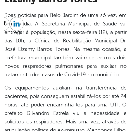
Boas notícias para Belo Jardim de uma só vez, em
um só dia. A Secretaria Municipal de Saúde vai
cebook
Twitter
Linkedin
entregar à população, nesta sexta-feira (12), a partir
das 10h, a Clínica de Reabilitação Municipal Dr.
José Elzamy Barros Torres. Na mesma ocasião, a
prefeitura municipal também vai receber mais dois
novos respiradores pulmonares para auxiliar no
tratamento dos casos de Covid-19 no município.
Os equipamentos auxiliam na transferência de
pacientes, pois conseguem estabilizá-los por até 24
horas, até poder encaminhá-los para uma UTI. O
prefeito Gilvandro Estrela viu a necessidade e
solicitou os respiradores. Mais uma vez, através de
articulação política do ex-ministro, Mendonça Filho,