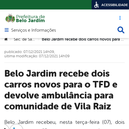
ACESSIBILIDADE
Acesso ráp
Busca
Serviços e Informações
Abrir menu principal de navegação
Você está aqui:
Sec. de Saúde
Belo Jardim recebe dois carros novos para o TFD e devolve ambulância para comunidade de Vila Raiz
>
>
publicado: 07/12/2021 14h09,
última modificação: 07/12/2021 14h09
Belo Jardim recebe dois
carros novos para o TFD e
devolve ambulância para
comunidade de Vila Raiz
Belo Jardim recebeu, nesta terça-feira (07), dois