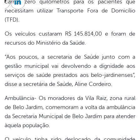
carros zero quilômetros para os pacientes que
cebook
Twitter
Linkedin
necessitam utilizar Transporte Fora de Domicílio
(TFD).
Os veículos custaram R$ 145.814,00 e foram de
recursos do Ministério da Saúde.
“Aos poucos, a secretaria de Saúde junto com a
gestão municipal vai devolvendo a dignidade aos
serviços de saúde prestados aos belo-jardinenses”,
disse a secretária de Saúde, Aline Cordeiro.
Ambulância- Os moradores da Vila Raiz, zona rural
de Belo Jardim, comemoram a volta da ambulância
da Secretaria Municipal de Belo Jardim para atender
àquela população.
O veículo tinha sido deslocado da comunidade