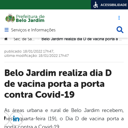
ACESSIBILIDADE
Acesso ráp
Busca
Serviços e Informações
Abrir menu principal de navegação
Você está aqui:
Sec. de Saúde
Belo Jardim realiza dia D de vacina porta a porta contra Covid-19
>
>
publicado: 18/01/2022 17h47,
última modificação: 18/01/2022 17h47
Belo Jardim realiza dia D
de vacina porta a porta
contra Covid-19
As áreas urbana e rural de Belo Jardim recebem,
nesta quarta-feira (19), o Dia D de vacina porta a
cebook
Twitter
Linkedin
porta contra a Covid-19.