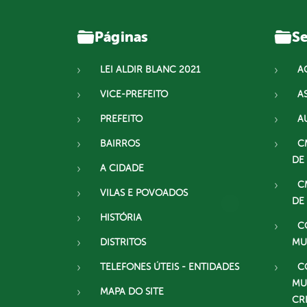
Páginas
Se
LEI ALDIR BLANC 2021
A
VICE-PREFEITO
A
PREFEITO
A
BAIRROS
C
DE
A CIDADE
C
VILAS E POVOADOS
DE
HISTÓRIA
C
DISTRITOS
MU
TELEFONES ÚTEIS - ENTIDADES
C
MU
MAPA DO SITE
CR