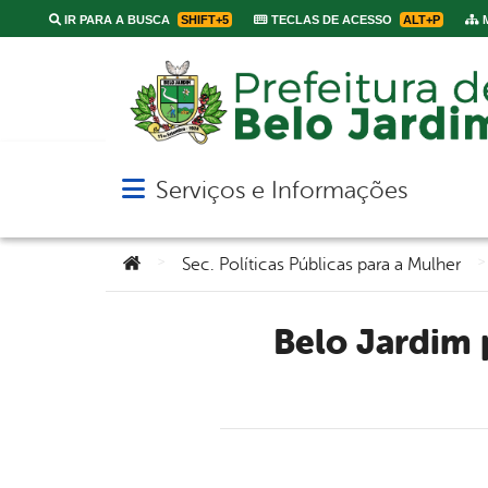
IR PARA A BUSCA
SHIFT+5
TECLAS DE ACESSO
ALT+P
M
Serviços e Informações
Abrir menu principal de navegação
Você está aqui:
>
>
Sec. Políticas Públicas para a Mulher
Belo Jardim promove primeiro encontro do grupo “ Ser