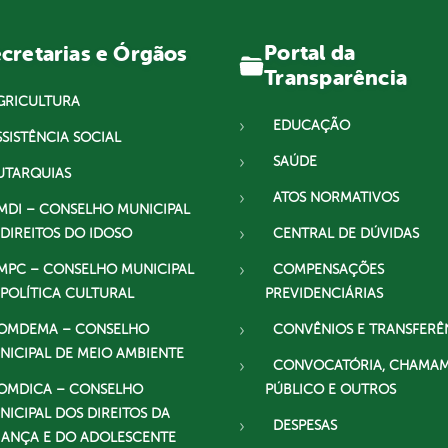
Portal da
cretarias e Órgãos
Transparência
GRICULTURA
EDUCAÇÃO
SSISTÊNCIA SOCIAL
SAÚDE
UTARQUIAS
ATOS NORMATIVOS
MDI – CONSELHO MUNICIPAL
 DIREITOS DO IDOSO
CENTRAL DE DÚVIDAS
MPC – CONSELHO MUNICIPAL
COMPENSAÇÕES
 POLÍTICA CULTURAL
PREVIDENCIÁRIAS
OMDEMA – CONSELHO
CONVÊNIOS E TRANSFERÊ
NICIPAL DE MEIO AMBIENTE
CONVOCATÓRIA, CHAMA
OMDICA – CONSELHO
PÚBLICO E OUTROS
NICIPAL DOS DIREITOS DA
DESPESAS
IANÇA E DO ADOLESCENTE