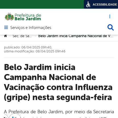
ACESSIBILIDADE
Acesso ráp
Busca
Serviços e Informações
Abrir menu principal de navegação
Você está aqui:
Sec. de Saúde
Belo Jardim inicia Campanha Nacional de Vacinação contra Influenza (gripe) nesta segunda-feira
>
>
publicado: 06/04/2025 09h40,
última modificação: 08/04/2025 09h46
Belo Jardim inicia
Campanha Nacional de
Vacinação contra Influenza
(gripe) nesta segunda-feira
A Prefeitura de Belo Jardim, por meio da Secretaria