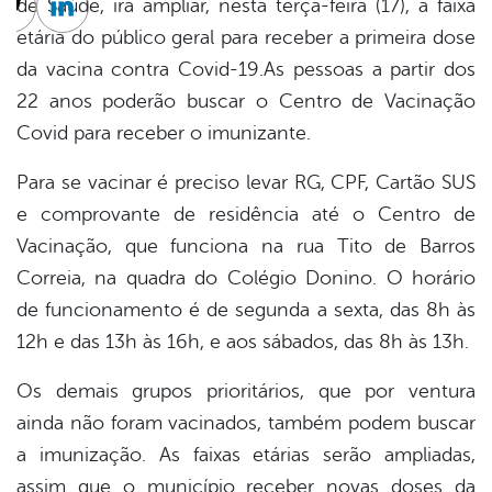
de Saúde, irá ampliar, nesta terça-feira (17), a faixa
cebook
Twitter
Linkedin
etária do público geral para receber a primeira dose
da vacina contra Covid-19.As pessoas a partir dos
22 anos poderão buscar o Centro de Vacinação
Covid para receber o imunizante.
Para se vacinar é preciso levar RG, CPF, Cartão SUS
e comprovante de residência até o Centro de
Vacinação, que funciona na rua Tito de Barros
Correia, na quadra do Colégio Donino. O horário
de funcionamento é de segunda a sexta, das 8h às
12h e das 13h às 16h, e aos sábados, das 8h às 13h.
Os demais grupos prioritários, que por ventura
ainda não foram vacinados, também podem buscar
a imunização. As faixas etárias serão ampliadas,
assim que o município receber novas doses da