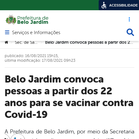
ACESSIBILIDADE
Acesso ráp
Busca
Serviços e Informações
Abrir menu principal de navegação
Você está aqui:
Sec. de Saúde
Belo Jardim convoca pessoas a partir dos 22 anos para se vacinar contra Covid-19
>
>
publicado: 16/08/2021 15h15,
última modificação: 17/08/2021 09h23
Belo Jardim convoca
pessoas a partir dos 22
anos para se vacinar contra
Covid-19
A Prefeitura de Belo Jardim, por meio da Secretaria