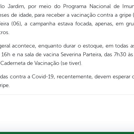
elo Jardim, por meio do Programa Nacional de Imu
eses de idade, para receber a vacinação contra a gripe (I
a-feira (06), a campanha estava focada, apenas, em gru
tros.
geral acontece, enquanto durar o estoque, em todas as
16h e na sala de vacina Severina Parteira, das 7h30 às
Caderneta de Vacinação (se tiver).
das contra a Covid-19, recentemente, devem esperar o
ripe.