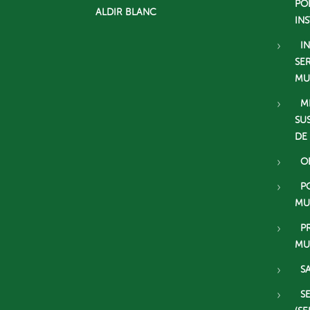
PO
ALDIR BLANC
IN
I
SE
MU
M
SU
DE
O
P
MU
P
MU
S
S