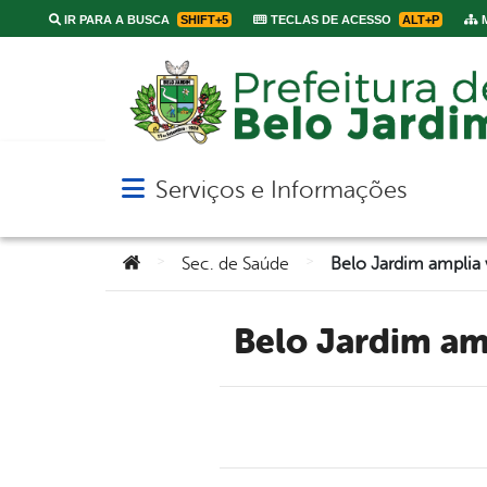
IR PARA A BUSCA
SHIFT+5
TECLAS DE ACESSO
ALT+P
M
Serviços e Informações
Abrir menu principal de navegação
Você está aqui:
>
>
Sec. de Saúde
Belo Jardim a