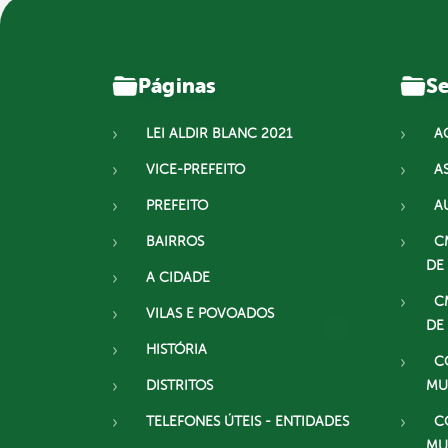
Páginas
Se
LEI ALDIR BLANC 2021
A
VICE-PREFEITO
A
PREFEITO
A
BAIRROS
C
DE
A CIDADE
C
VILAS E POVOADOS
DE
HISTÓRIA
C
DISTRITOS
MU
TELEFONES ÚTEIS - ENTIDADES
C
MU