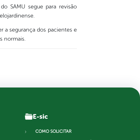
ra do SAMU segue para revisão
elojardinense.
er a segurança dos pacientes e
es normais.
E-sic
COMO SOLICITAR