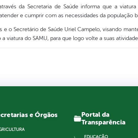
através da Secretaria de Saúde informa que a viatu
atender e cumprir com as necessidades da população b
os e o Secretário de Saúde Uriel Campelo, visando mant
a viatura do SAMU, para que logo volte a suas atividad
Portal da
cretarias e Órgãos
Transparência
GRICULTURA
EDUCAÇÃO