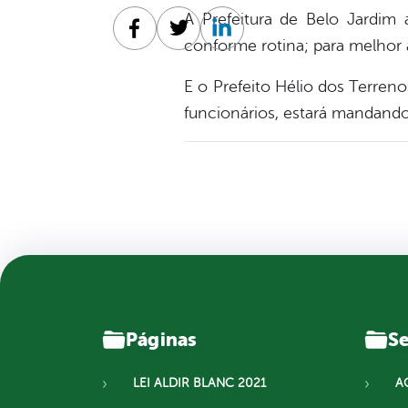
A Prefeitura de Belo Jardim 
Facebook
Twitter
Linkedin
conforme rotina; para melhor 
E o Prefeito Hélio dos Terren
funcionários, estará mandando 
Páginas
Se
LEI ALDIR BLANC 2021
A