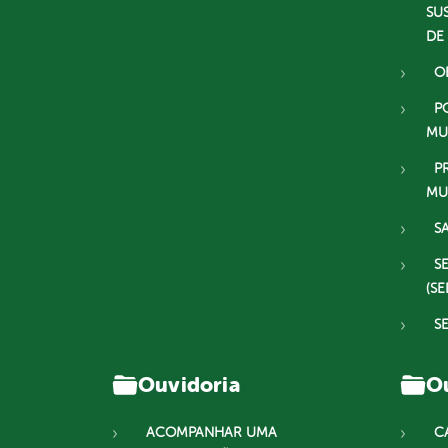
SU
DE
O
P
MU
P
MU
S
S
(SE
S
Ouvidoria
Ou
ACOMPANHAR UMA
C