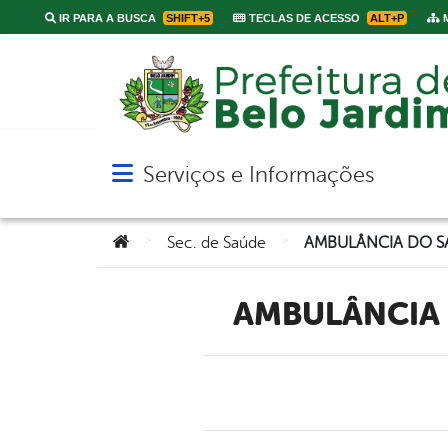
IR PARA A BUSCA
SHIFT+5
TECLAS DE ACESSO
ALT+P
M
Serviços e Informações
Abrir menu principal de navegação
Você está aqui:
>
>
Sec. de Saúde
AMBULÂNCIA