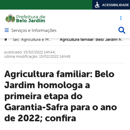
ACESSIBILIDADE
Acesso ráp
Busca
Serviços e Informações
Abrir menu principal de navegação
Você está aqui:
Sec. Agricultura e Meio Ambiente
Agricultura familiar: Belo Jardim homologa a primeira etapa do Garantia-Safra para o ano de 2022; confira
>
>
publicado: 15/02/2022 14h44,
última modificação: 15/02/2022 14h48
Agricultura familiar: Belo
Jardim homologa a
primeira etapa do
Garantia-Safra para o ano
de 2022; confira