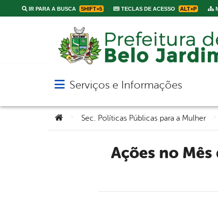
IR PARA A BUSCA
SHIFT+5
TECLAS DE ACESSO
ALT+P
M
Serviços e Informações
Abrir menu principal de navegação
Você está aqui:
>
>
Sec. Políticas Públicas para a Mulher
Ações no Mês da Mulher alcançam mais de 3.260 mulheres