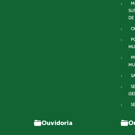
M
SU
DE
O
P
MU
P
MU
S
S
(SE
S
Ouvidoria
Ou