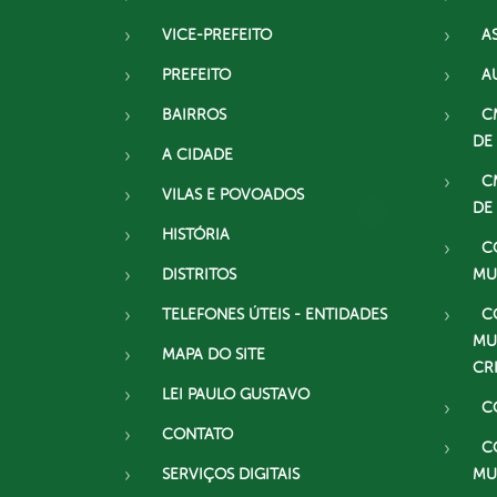
VICE-PREFEITO
A
PREFEITO
A
BAIRROS
C
DE
A CIDADE
C
VILAS E POVOADOS
DE
HISTÓRIA
C
DISTRITOS
MU
TELEFONES ÚTEIS - ENTIDADES
C
MU
MAPA DO SITE
CR
LEI PAULO GUSTAVO
C
CONTATO
C
SERVIÇOS DIGITAIS
MU