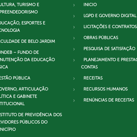
ULTURA, TURISMO E
INICIO
PREENDEDORISMO
LGPD E GOVERNO DIGITAL
DUCAÇÃO, ESPORTES E
LICITAÇÕES E CONTRATOS
CNOLOGIA
OBRAS PÚBLICAS
ACULDADE DE BELO JARDIM
PESQUISA DE SATISFAÇÃO
UNDEB – FUNDO DE
NUTENÇÃO DA EDUCAÇÃO
PLANEJAMENTO E PRESTA
SICA
CONTAS
ESTÃO PÚBLICA
RECEITAS
OVERNO, ARTICULAÇÃO
RECURSOS HUMANOS
LÍTICA E GABINETE
RENÚNCIAS DE RECEITAS
STITUCIONAL
NSTITUTO DE PREVIDÊNCIA DOS
RVIDORES PÚBLICOS DO
NICÍPIO