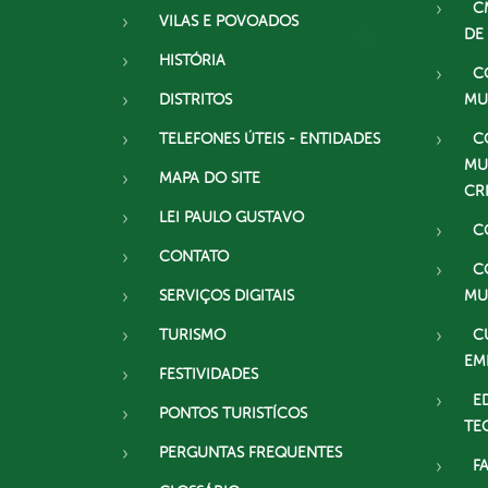
C
VILAS E POVOADOS
DE
HISTÓRIA
C
DISTRITOS
MU
TELEFONES ÚTEIS - ENTIDADES
C
MU
MAPA DO SITE
CR
LEI PAULO GUSTAVO
C
CONTATO
C
SERVIÇOS DIGITAIS
MU
TURISMO
C
EM
FESTIVIDADES
E
PONTOS TURISTÍCOS
TE
PERGUNTAS FREQUENTES
F