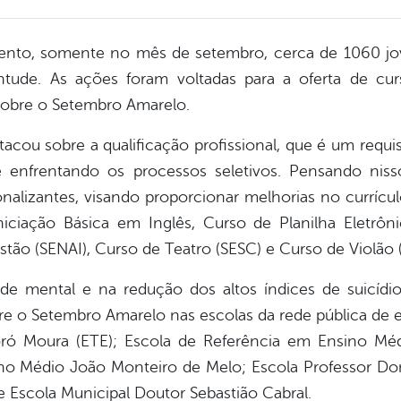
to, somente no mês de setembro, cerca de 1060 jov
tude. As ações foram voltadas para a oferta de curs
sobre o Setembro Amarelo.
tacou sobre a qualificação profissional, que é um requi
nfrentando os processos seletivos. Pensando nisso
onalizantes, visando proporcionar melhorias no currícu
iciação Básica em Inglês, Curso de Planilha Eletrôn
tão (SENAI), Curso de Teatro (SESC) e Curso de Violão 
e mental e na redução dos altos índices de suicídio 
re o Setembro Amarelo nas escolas da rede pública de
ró Moura (ETE); Escola de Referência em Ensino Mé
no Médio João Monteiro de Melo; Escola Professor Do
 Escola Municipal Doutor Sebastião Cabral.