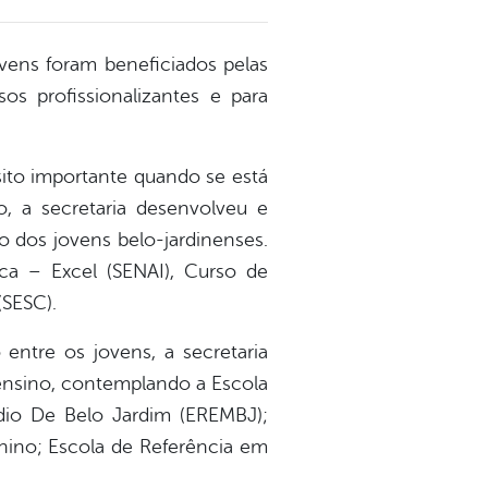
ens foram beneficiados pelas
os profissionalizantes e para
sito importante quando se está
, a secretaria desenvolveu e
lo dos jovens belo-jardinenses.
ica – Excel (SENAI), Curso de
(SESC).
entre os jovens, a secretaria
 ensino, contemplando a Escola
dio De Belo Jardim (EREMBJ);
nino; Escola de Referência em