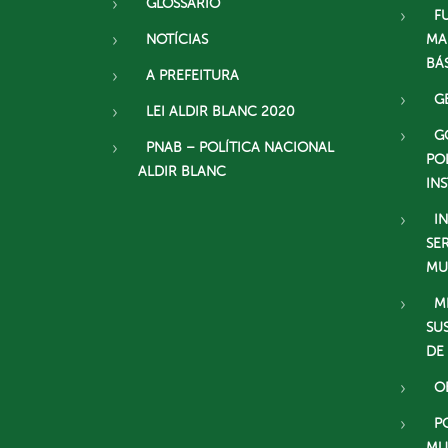
GLOSSÁRIO
F
NOTÍCIAS
MA
BÁ
A PREFEITURA
G
LEI ALDIR BLANC 2020
G
PNAB – POLÍTICA NACIONAL
PO
ALDIR BLANC
IN
I
SE
MU
M
SU
DE
O
P
MU