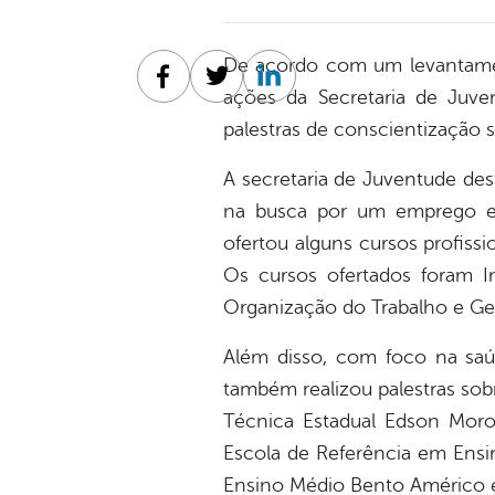
De acordo com um levantamen
Facebook
Twitter
Linkedin
ações da Secretaria de Juven
palestras de conscientização 
A secretaria de Juventude des
na busca por um emprego e e
ofertou alguns cursos profissi
Os cursos ofertados foram In
Organização do Trabalho e Ges
Além disso, com foco na saúd
também realizou palestras sob
Técnica Estadual Edson Moro
Escola de Referência em Ensi
Ensino Médio Bento Américo e