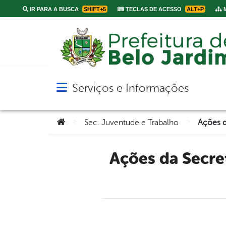
IR PARA A BUSCA
SHIFT+5
TECLAS DE ACESSO
ALT+P
M
Serviços e Informações
Abrir menu principal de navegação
Você está aqui:
>
>
Sec. Juventude e Trabalho
Ações da Secretaria de Juventude beneficiam cerca de 1060