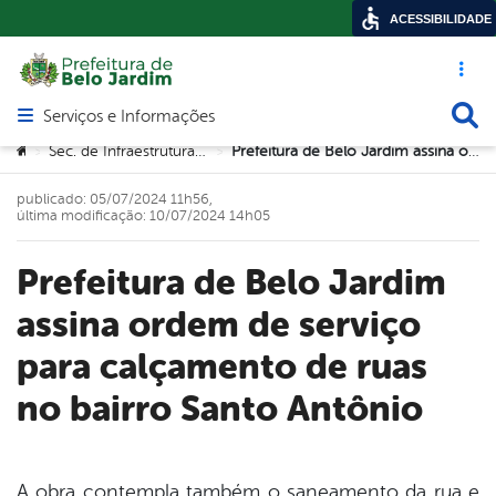
ACESSIBILIDADE
Acesso ráp
Busca
Serviços e Informações
Abrir menu principal de navegação
Você está aqui:
Sec. de Infraestrutura e Urbanismo
Prefeitura de Belo Jardim assina ordem de serviço para calçamento de ruas no bairro Santo Antônio
>
>
publicado: 05/07/2024 11h56,
última modificação: 10/07/2024 14h05
Prefeitura de Belo Jardim
assina ordem de serviço
para calçamento de ruas
no bairro Santo Antônio
A obra contempla também o saneamento da rua e