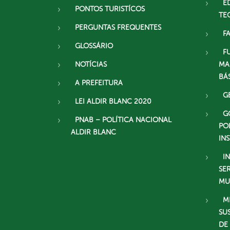
E
PONTOS TURISTÍCOS
TE
PERGUNTAS FREQUENTES
F
GLOSSÁRIO
F
NOTÍCIAS
MA
BÁ
A PREFEITURA
G
LEI ALDIR BLANC 2020
G
PNAB – POLÍTICA NACIONAL
PO
ALDIR BLANC
IN
I
SE
MU
M
SU
DE