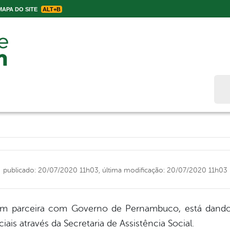
APA DO SITE
ALT+B
Bus
publicado: 20/07/2020 11h03,
última modificação: 20/07/2020 11h03
 em parceira com Governo de Pernambuco, está dando
ais através da Secretaria de Assistência Social.