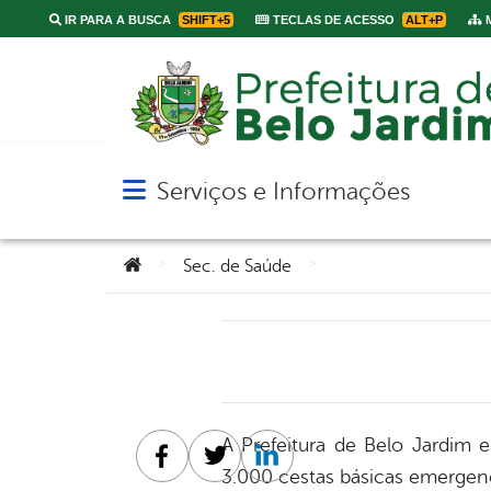
IR PARA A BUSCA
SHIFT+5
TECLAS DE ACESSO
ALT+P
M
Serviços e Informações
Abrir menu principal de navegação
Você está aqui:
>
>
Sec. de Saúde
A Prefeitura de Belo Jardim
Facebook
Twitter
Linkedin
3.000 cestas básicas emergenci