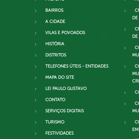
BAIRROS
C
DE
A CIDADE
C
VILAS E POVOADOS
DE
HISTÓRIA
C
DISTRITOS
MU
TELEFONES ÚTEIS - ENTIDADES
C
MU
MAPA DO SITE
CR
LEI PAULO GUSTAVO
C
CONTATO
C
SERVIÇOS DIGITAIS
MU
TURISMO
C
EM
FESTIVIDADES