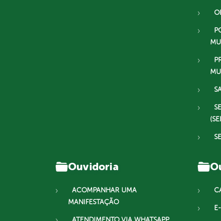
O
P
MU
P
MU
S
S
(SE
S
Ouvidoria
Ou
ACOMPANHAR UMA
C
MANIFESTAÇÃO
E-
ATENDIMENTO VIA WHATSAPP