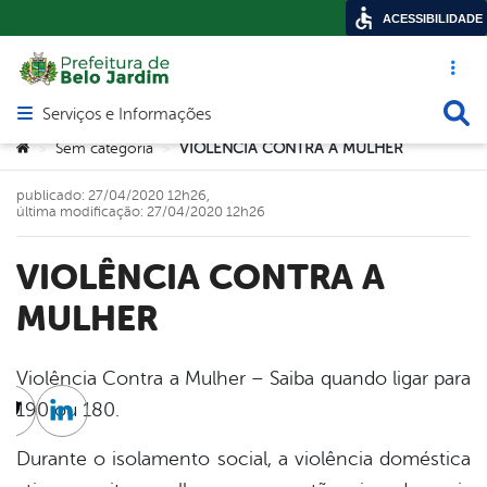
ACESSIBILIDADE
Acesso ráp
Busca
Serviços e Informações
Abrir menu principal de navegação
Você está aqui:
Sem categoria
VIOLÊNCIA CONTRA A MULHER
>
>
publicado: 27/04/2020 12h26,
última modificação: 27/04/2020 12h26
VIOLÊNCIA CONTRA A
MULHER
Violência Contra a Mulher – Saiba quando ligar para
190 ou 180.
cebook
Twitter
Linkedin
Durante o isolamento social, a violência doméstica