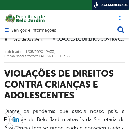
ACESSIBILIDADE
Acesso ráp
Busca
Serviços e Informações
Abrir menu principal de navegação
Você está aqui:
Sec. de Assistência Social
VIOLAÇÕES DE DIREITOS CONTRA CRIANÇAS E ADOLESCENTES
>
>
publicado: 14/05/2020 12h33,
última modificação: 14/05/2020 12h33
VIOLAÇÕES DE DIREITOS
CONTRA CRIANÇAS E
ADOLESCENTES
Diante da pandemia que assola nosso país, a
Prefeitura de Belo Jardim através da Secretaria de
cebook
Twitter
Linkedin
Assistência tem se preocupado e conscientizado a