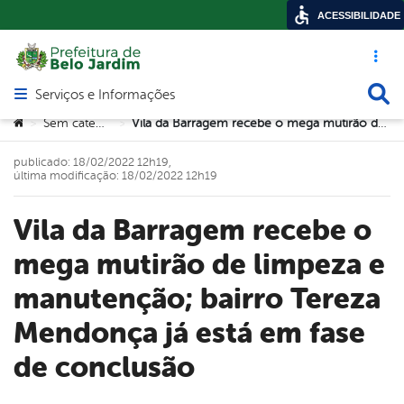
ACESSIBILIDADE
Acesso ráp
Busca
Serviços e Informações
Abrir menu principal de navegação
Você está aqui:
Sem categoria
Vila da Barragem recebe o mega mutirão de limpeza e manutenção; bairro Tereza Mendonça já está em fase de conclusão
>
>
publicado: 18/02/2022 12h19,
última modificação: 18/02/2022 12h19
Vila da Barragem recebe o
mega mutirão de limpeza e
manutenção; bairro Tereza
Mendonça já está em fase
de conclusão