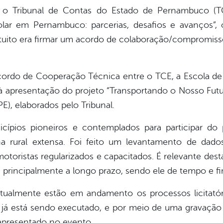
2), o Tribunal de Contas do Estado de Pernambuco 
ar em Pernambuco: parcerias, desafios e avanços”, 
uito era firmar um acordo de colaboração/compromiss
cordo de Cooperação Técnica entre o TCE, a Escola de
 à apresentação do projeto “Transportando o Nosso Fut
), elaborados pelo Tribunal.
cípios pioneiros e contemplados para participar do 
na rural extensa. Foi feito um levantamento de dados
motoristas regularizados e capacitados. É relevante des
e principalmente a longo prazo, sendo ele de tempo e fi
 atualmente estão em andamento os processos licitató
já está sendo executado, e por meio de uma gravação 
 apresentado no evento.