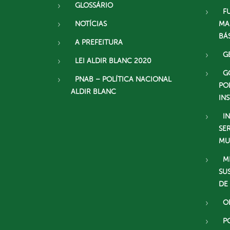
GLOSSÁRIO
F
NOTÍCIAS
MA
BÁ
A PREFEITURA
G
LEI ALDIR BLANC 2020
G
PNAB – POLÍTICA NACIONAL
PO
ALDIR BLANC
IN
I
SE
MU
M
SU
DE
O
P