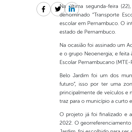
Na última segunda-feira (2
Facebook
Twitter
Linkedin
denominado “Transporte Escol
escolar em Pernambuco. O int
estado de Pernambuco.
Na ocasião foi assinado um A
e o grupo Neoenergia; e feita
Escolar Pernambucano (MTE-PE
Belo Jardim foi um dos muni
futuro”, isso por ter uma zo
principalmente de veículos e 
traz para o município a curto 
O projeto já foi finalizado e
2022. O georreferenciamento 
Jardim, foi escolhido para ser