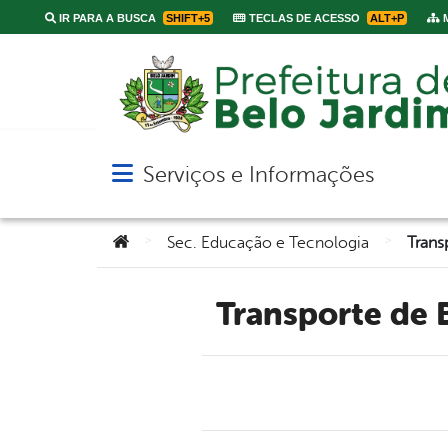
IR PARA A BUSCA
SHIFT+5
TECLAS DE ACESSO
ALT+P
M
Serviços e Informações
Abrir menu principal de navegação
Você está aqui:
>
>
Sec. Educação e Tecnologia
Transporte de