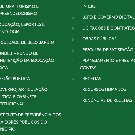
ULTURA, TURISMO E
INICIO
PREENDEDORISMO
LGPD E GOVERNO DIGITAL
DUCAÇÃO, ESPORTES E
LICITAÇÕES E CONTRATOS
CNOLOGIA
OBRAS PÚBLICAS
ACULDADE DE BELO JARDIM
PESQUISA DE SATISFAÇÃO
UNDEB – FUNDO DE
NUTENÇÃO DA EDUCAÇÃO
PLANEJAMENTO E PRESTA
SICA
CONTAS
ESTÃO PÚBLICA
RECEITAS
OVERNO, ARTICULAÇÃO
RECURSOS HUMANOS
LÍTICA E GABINETE
RENÚNCIAS DE RECEITAS
STITUCIONAL
NSTITUTO DE PREVIDÊNCIA DOS
RVIDORES PÚBLICOS DO
NICÍPIO