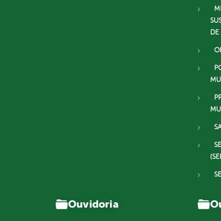
M
SU
DE
O
P
MU
P
MU
S
S
(SE
S
Ouvidoria
Ou