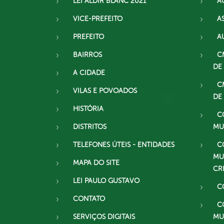
LEI ALDIR BLANC 2021
A
VICE-PREFEITO
A
PREFEITO
A
BAIRROS
C
DE
A CIDADE
C
VILAS E POVOADOS
DE
HISTÓRIA
C
DISTRITOS
MU
TELEFONES ÚTEIS - ENTIDADES
C
MU
MAPA DO SITE
CR
LEI PAULO GUSTAVO
C
CONTATO
C
SERVIÇOS DIGITAIS
MU