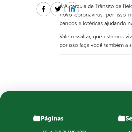
A Autarquia de Trânsito de B
Facebook
Twitter
Linkedin
novo coronavírus, por isso 
bancos e lotéricas ajudando n
Vale ressaltar, que estamos 
por isso faça vo
cê também a 
Páginas
Se