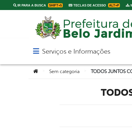
IR PARA A BUSCA
SHIFT+5
TECLAS DE ACESSO
ALT+P
M
Serviços e Informações
Abrir menu principal de navegação
Você está aqui:
>
>
Sem categoria
TODOS JUNTOS C
TODO