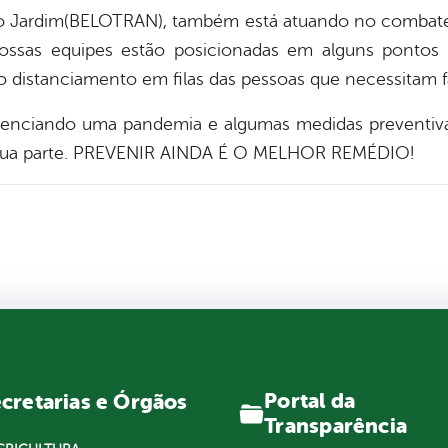
elo Jardim(BELOTRAN), também está atuando no combate
nossas equipes estão posicionadas em alguns ponto
o distanciamento em filas das pessoas que necessitam f
vivenciando uma pandemia e algumas medidas preventi
sua parte. PREVENIR AINDA É O MELHOR REMÉDIO!
Portal da
cretarias e Órgãos
Transparência