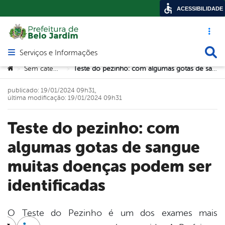
ACESSIBILIDADE
Acesso ráp
Busca
Serviços e Informações
Abrir menu principal de navegação
Você está aqui:
Sem categoria
Teste do pezinho: com algumas gotas de sangue muitas doenças podem ser identificadas
>
>
publicado: 19/01/2024 09h31,
última modificação: 19/01/2024 09h31
Teste do pezinho: com
algumas gotas de sangue
muitas doenças podem ser
identificadas
O Teste do Pezinho é um dos exames mais