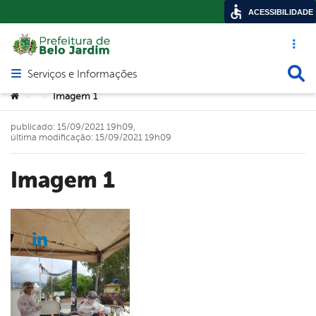
ACESSIBILIDADE
Acesso ráp
Busca
Serviços e Informações
Abrir menu principal de navegação
Você está aqui:
Imagem 1
>
>
publicado: 15/09/2021 19h09,
última modificação: 15/09/2021 19h09
Imagem 1
cebook
Twitter
Linkedin