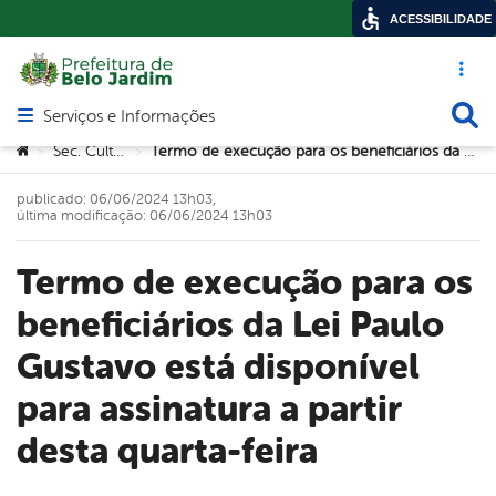
ACESSIBILIDADE
Acesso ráp
Busca
Serviços e Informações
Abrir menu principal de navegação
Você está aqui:
Sec. Cultura
Termo de execução para os beneficiários da Lei Paulo Gustavo está disponível para assinatura a partir desta quarta-feira
>
>
publicado: 06/06/2024 13h03,
última modificação: 06/06/2024 13h03
Termo de execução para os
beneficiários da Lei Paulo
Gustavo está disponível
para assinatura a partir
desta quarta-feira