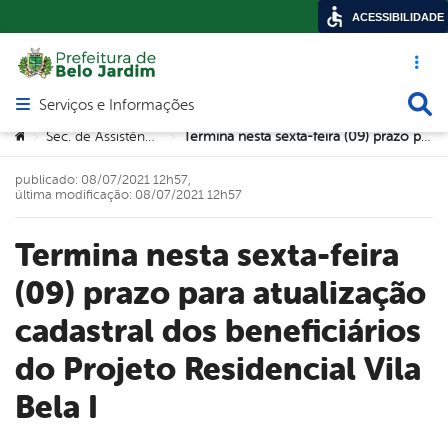
ACESSIBILIDADE
Acesso ráp
Busca
Serviços e Informações
Abrir menu principal de navegação
Você está aqui:
Sec. de Assistência Social
Termina nesta sexta-feira (09) prazo para atualização cadastral dos beneficiários do Projeto Residencial Vila Bela I
>
>
publicado: 08/07/2021 12h57,
última modificação: 08/07/2021 12h57
Termina nesta sexta-feira
(09) prazo para atualização
cadastral dos beneficiários
do Projeto Residencial Vila
Bela I