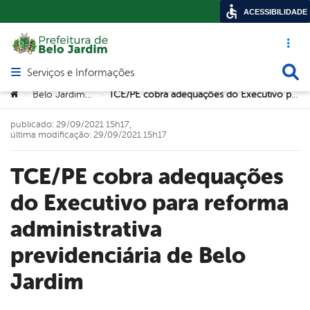
ACESSIBILIDADE
Acesso ráp
Busca
Serviços e Informações
Abrir menu principal de navegação
Você está aqui:
Belo Jardim Prev
TCE/PE cobra adequações do Executivo para reforma administrativa previdenciária de Belo Jardim
>
>
publicado: 29/09/2021 15h17,
última modificação: 29/09/2021 15h17
TCE/PE cobra adequações
do Executivo para reforma
administrativa
previdenciária de Belo
Jardim