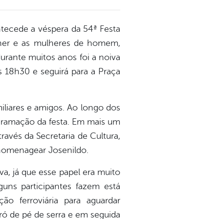
ntecede a véspera da 54ª Festa
lher e as mulheres de homem,
rante muitos anos foi a noiva
s 18h30 e seguirá para a Praça
liares e amigos. Ao longo dos
gramação da festa. Em mais um
ravés da Secretaria de Cultura,
homenagear Josenildo.
va, já que esse papel era muito
guns participantes fazem está
ão ferroviária para aguardar
ró de pé de serra e em seguida