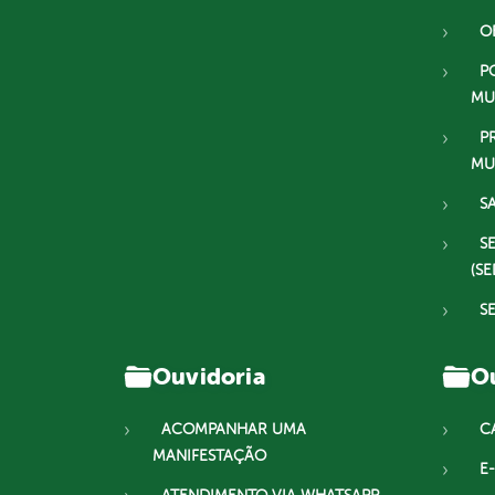
O
P
MU
P
MU
S
S
(SE
S
Ouvidoria
Ou
ACOMPANHAR UMA
C
MANIFESTAÇÃO
E-