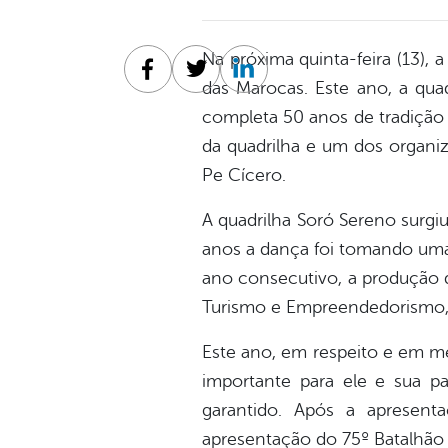
Na próxima quinta-feira (13),
Facebook
Twitter
Linkedin
das Marocas. Este ano, a qu
completa 50 anos de tradição
da quadrilha e um dos organiz
Pe Cícero.
A quadrilha Soró Sereno surg
anos a dança foi tomando uma
ano consecutivo, a produção da
Turismo e Empreendedorismo, 
Este ano, em respeito e em mem
importante para ele e sua pa
garantido. Após a apresenta
apresentação do 75º Batalhão 