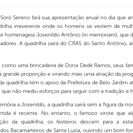
 a Soró Sereno fará sua apresentação anual no dia que a
adrilha irreverente onde os homens se vestem de mu
 e homenageia Josenildo Antônio (in memoriam), que du
adores. A quadrilha sairá do CRAS do Santo Antônio, à
iu como uma brincadeira de Dona Dedé Ramos, seus fami
 grande proporção e virando mais uma atração da pro
 quadrilha tem o apoio da Prefeitura de Belo Jardim at
que não mediu esforços para seguir com a tradição e 
ória a Josenildo, a quadrilha sairá sem a figura da noi
rtida é recente. No entanto, o famoso virote que al
ção da quadrilha, os festeiros descem para a estaç
dos Bacamarteiros de Santa Luzia, ouvindo um bom for