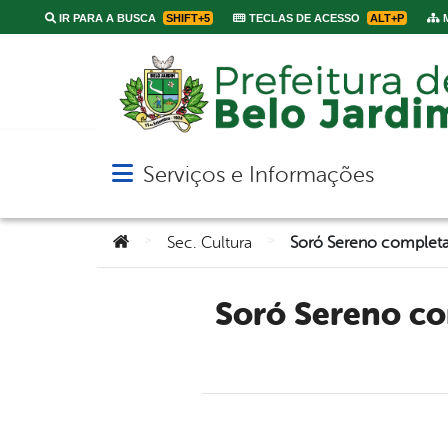
IR PARA A BUSCA
SHIFT+5
TECLAS DE ACESSO
ALT+P
M
Serviços e Informações
Abrir menu principal de navegação
Você está aqui:
>
>
Sec. Cultura
Soró Sereno completa 50 anos de tradição e se apresenta na