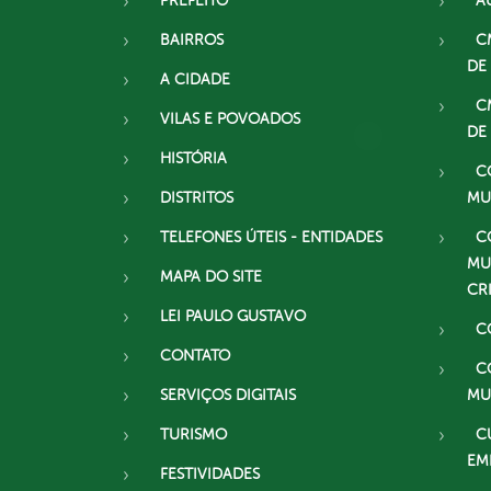
PREFEITO
A
BAIRROS
C
DE
A CIDADE
C
VILAS E POVOADOS
DE
HISTÓRIA
C
DISTRITOS
MU
TELEFONES ÚTEIS - ENTIDADES
C
MU
MAPA DO SITE
CR
LEI PAULO GUSTAVO
C
CONTATO
C
SERVIÇOS DIGITAIS
MU
TURISMO
C
EM
FESTIVIDADES