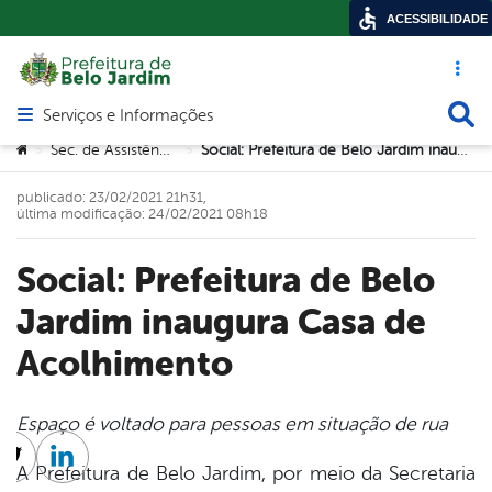
ACESSIBILIDADE
Acesso ráp
Busca
Serviços e Informações
Abrir menu principal de navegação
Você está aqui:
Sec. de Assistência Social
Social: Prefeitura de Belo Jardim inaugura Casa de Acolhimento
>
>
publicado: 23/02/2021 21h31,
última modificação: 24/02/2021 08h18
Social: Prefeitura de Belo
Jardim inaugura Casa de
Acolhimento
Espaço é voltado para pessoas em situação de rua
cebook
Twitter
Linkedin
A Prefeitura de Belo Jardim, por meio da Secretaria