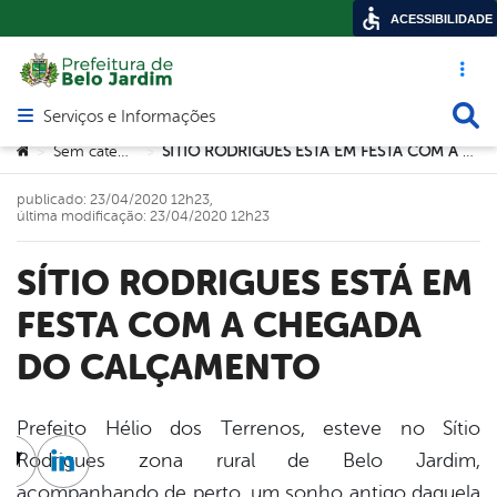
ACESSIBILIDADE
Acesso ráp
Busca
Serviços e Informações
Abrir menu principal de navegação
Você está aqui:
Sem categoria
SÍTIO RODRIGUES ESTÁ EM FESTA COM A CHEGADA DO CALÇAMENTO
>
>
publicado: 23/04/2020 12h23,
última modificação: 23/04/2020 12h23
SÍTIO RODRIGUES ESTÁ EM
FESTA COM A CHEGADA
DO CALÇAMENTO
Prefeito Hélio dos Terrenos, esteve no Sítio
Rodrigues zona rural de Belo Jardim,
cebook
Twitter
Linkedin
acompanhando de perto, um sonho antigo daquela