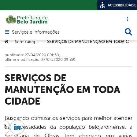
ACESSIBILIDADE
Acesso ráp
Busca
Serviços e Informações
Abrir menu principal de navegação
Você está aqui:
Sem categoria
SERVIÇOS DE MANUTENÇÃO EM TODA CIDADE
>
>
publicado: 27/04/2020 09h59,
última modificação: 27/04/2020 09h59
SERVIÇOS DE
MANUTENÇÃO EM TODA
CIDADE
Buscando otimizar os serviços para melhor atender
as necessidades da população belojardinense, a
cebook
Twitter
Linkedin
Secretaria de Obras tem chegado em várias