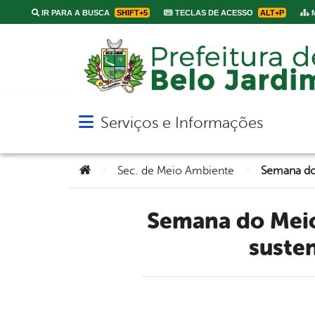
IR PARA A BUSCA
SHIFT+5
TECLAS DE ACESSO
ALT+P
M
Serviços e Informações
Abrir menu principal de navegação
Você está aqui:
>
>
Sec. de Meio Ambiente
Semana do Meio Ambiente em Belo Jardim: palestras e ações
suste