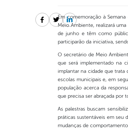
Em comemoração à Semana do 
Facebook
Twitter
Linkedin
Meio Ambiente, realizará uma s
de junho e têm como públic
participarão da iniciativa, sen
O secretário de Meio Ambient
que será implementado na ci
implantar na cidade que trata
escolas municipais e, em segu
população acerca da respons
que precisa ser abraçada por t
As palestras buscam sensibili
práticas sustentáveis em seu 
mudanças de comportamento e 