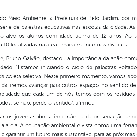
Meio Ambiente, a Prefeitura de Belo Jardim, por mei
érie de palestras educativas nas escolas da cidade. As
o-alvo os alunos com idade acima de 12 anos. Ao to
do 10 localizadas na área urbana e cinco nos distritos.
e, Bruno Galvão, destacou a importância da ação co
dade. “Estamos iniciando o ciclo de palestras volta
 da coleta seletiva. Neste primeiro momento, vamos ab
ida, iremos avançar para outros espaços no sentido de
abilidade que cada um de nós temos com os resíduos
odos, se não, perde o sentido”, afirmou.
zar os jovens sobre a importância da preservação ambi
dia a dia. A educação ambiental é vista como uma ferr
garantir um futuro mais sustentável para as próximas 