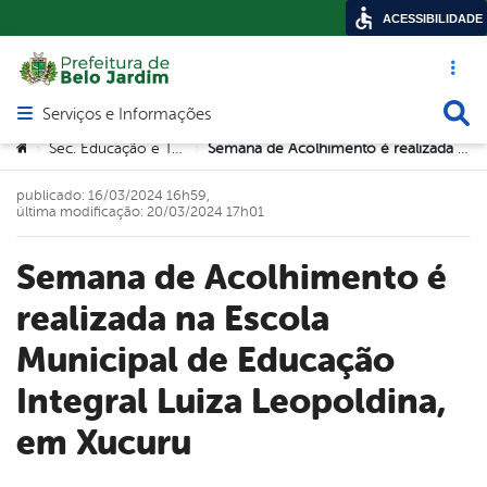
ACESSIBILIDADE
Acesso ráp
Busca
Serviços e Informações
Abrir menu principal de navegação
Você está aqui:
Sec. Educação e Tecnologia
Semana de Acolhimento é realizada na Escola Municipal de Educação Integral Luiza Leopoldina, em Xucuru
>
>
publicado: 16/03/2024 16h59,
última modificação: 20/03/2024 17h01
Semana de Acolhimento é
realizada na Escola
Municipal de Educação
Integral Luiza Leopoldina,
em Xucuru