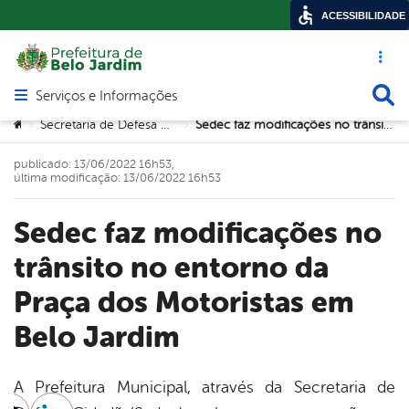
ACESSIBILIDADE
Acesso ráp
Busca
Serviços e Informações
Abrir menu principal de navegação
Você está aqui:
Secretaria de Defesa Cidadã (SEDEC)
Sedec faz modificações no trânsito no entorno da Praça dos Motoristas em Belo Jardim
>
>
publicado: 13/06/2022 16h53,
última modificação: 13/06/2022 16h53
Sedec faz modificações no
trânsito no entorno da
Praça dos Motoristas em
Belo Jardim
A Prefeitura Municipal, através da Secretaria de