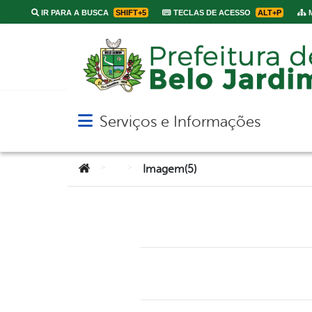
IR PARA A BUSCA
SHIFT+5
TECLAS DE ACESSO
ALT+P
M
Serviços e Informações
Abrir menu principal de navegação
Você está aqui:
>
>
Imagem(5)