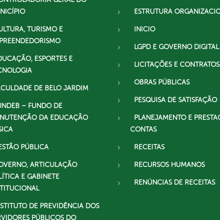
NICÍPIO
ESTRUTURA ORGANIZACI
ULTURA, TURISMO E
INICIO
PREENDEDORISMO
LGPD E GOVERNO DIGITAL
DUCAÇÃO, ESPORTES E
LICITAÇÕES E CONTRATOS
CNOLOGIA
OBRAS PÚBLICAS
ACULDADE DE BELO JARDIM
PESQUISA DE SATISFAÇÃO
UNDEB – FUNDO DE
NUTENÇÃO DA EDUCAÇÃO
PLANEJAMENTO E PRESTA
SICA
CONTAS
ESTÃO PÚBLICA
RECEITAS
OVERNO, ARTICULAÇÃO
RECURSOS HUMANOS
LÍTICA E GABINETE
RENÚNCIAS DE RECEITAS
STITUCIONAL
NSTITUTO DE PREVIDÊNCIA DOS
RVIDORES PÚBLICOS DO