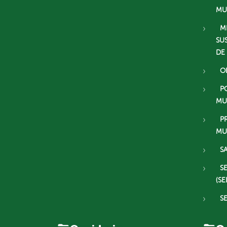
MU
M
SU
DE
O
P
MU
P
MU
S
S
(SE
S