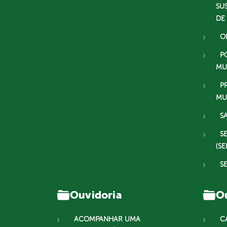
SU
DE
O
P
MU
P
MU
S
S
(SE
S
Ouvidoria
Ou
ACOMPANHAR UMA
C