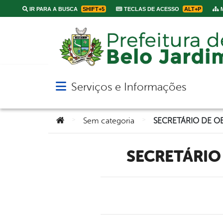
IR PARA A BUSCA
SHIFT+5
TECLAS DE ACESSO
ALT+P
M
Serviços e Informações
Abrir menu principal de navegação
Você está aqui:
>
>
Sem categoria
SECRETÁRIO