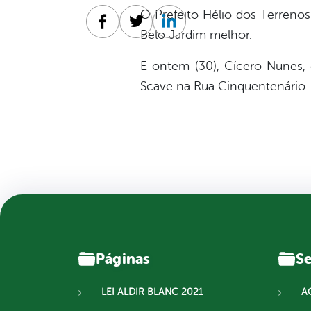
O Prefeito Hélio dos Terreno
Facebook
Twitter
Linkedin
Belo Jardim melhor.
E ontem (30), Cícero Nunes,
Scave na Rua Cinquentenário.
Páginas
Se
LEI ALDIR BLANC 2021
A