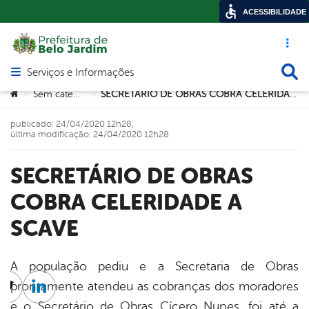
ACESSIBILIDADE
Acesso ráp
Busca
Serviços e Informações
Abrir menu principal de navegação
Você está aqui:
Sem categoria
SECRETÁRIO DE OBRAS COBRA CELERIDADE A SCAVE
>
>
publicado: 24/04/2020 12h28,
última modificação: 24/04/2020 12h28
SECRETÁRIO DE OBRAS
COBRA CELERIDADE A
SCAVE
A população pediu e a Secretaria de Obras
prontamente atendeu as cobranças dos moradores
cebook
Twitter
Linkedin
e o Secretário de Obras Cícero Nunes, foi até a