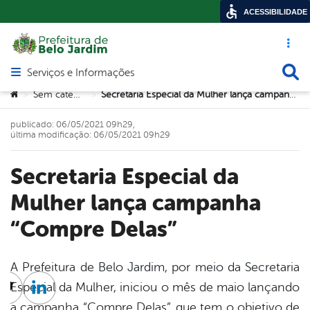
ACESSIBILIDADE
Acesso ráp
Busca
Serviços e Informações
Abrir menu principal de navegação
Você está aqui:
Sem categoria
Secretaria Especial da Mulher lança campanha “Compre Delas”
>
>
publicado: 06/05/2021 09h29,
última modificação: 06/05/2021 09h29
Secretaria Especial da
Mulher lança campanha
“Compre Delas”
A Prefeitura de Belo Jardim, por meio da Secretaria
Especial da Mulher, iniciou o mês de maio lançando
cebook
Twitter
Linkedin
a campanha “Compre Delas”, que tem o objetivo de