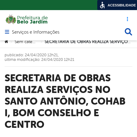
ACESSIBILIDADE
Acesso ráp
Busca
Serviços e Informações
Abrir menu principal de navegação
Você está aqui:
Sem categoria
SECRETARIA DE OBRAS REALIZA SERVIÇOS NO SANTO ANTÔNIO, COHAB I, BOM CONSELHO E CENTRO
>
>
publicado: 24/04/2020 12h21,
última modificação: 24/04/2020 12h21
SECRETARIA DE OBRAS
REALIZA SERVIÇOS NO
SANTO ANTÔNIO, COHAB
I, BOM CONSELHO E
CENTRO