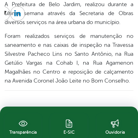
A Prefeitura de Belo Jardim, realizou durante a
última semana através da Secretaria de Obras
cebook
Twitter
Linkedin
diversos serviços na área urbana do município.
Foram realizados serviços de manutenção no
saneamento e nas caixas de inspeção na Travessa
Silvestre Pacheco Lins no Santo Antônio, na Rua
Getúlio Vargas na Cohab I, na Rua Agamenon
Magalhães no Centro e reposição de calçamento
na Avenida Coronel João Le
ite no Bom Conselho.
Transparência
E-SIC
Ouvidoria