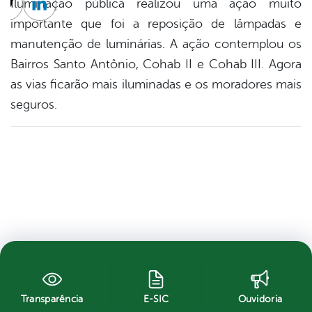
Iluminação pública realizou uma ação muito
cebook
Twitter
Linkedin
importante que foi a reposição de lâmpadas e
manutenção de luminárias. A ação contemplou os
Bairros Santo Antônio, Cohab II e Cohab III. Agora
as vias ficarão mais iluminadas e os moradores mais
seguros.
Transparência
E-SIC
Ouvidoria