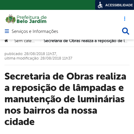
ACESSIBILIDADE
Acesso ráp
Busca
Serviços e Informações
Abrir menu principal de navegação
Você está aqui:
Sem categoria
Secretaria de Obras realiza a reposição de lâmpadas e manutenção de luminárias nos bairros da nossa cidade
>
>
publicado: 28/08/2018 11h37,
última modificação: 28/08/2018 11h37
Secretaria de Obras realiza
a reposição de lâmpadas e
manutenção de luminárias
nos bairros da nossa
cidade