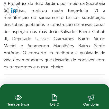
A Prefeitura de Belo Jardim, por meio da Secretaria
de Obras, realizou nesta terça-feira (7) a
cebook
Twitter
Linkedin
manutenção do saneamento básico, substituição
dos tubos quebrados e construção de novas caixas
de inspeção nas ruas João Salvador Bairro Cohab
III, Deputado Ullisses Guimarães Bairro Aírton
Maciel e Agamenon Magalhães Bairro Santo
Antônio. O conserto irá melhorar a qualidade de
vida dos moradores que deixarão de conviver com
os transtornos e o mau cheiro.
Transparência
E-SIC
Ouvidoria