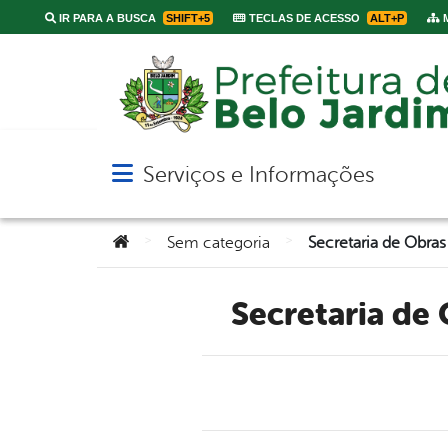
IR PARA A BUSCA
SHIFT+5
TECLAS DE ACESSO
ALT+P
M
Serviços e Informações
Abrir menu principal de navegação
Você está aqui:
>
>
Sem categoria
Secretaria de