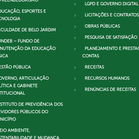
PREENDEDORISMO
LGPD E GOVERNO DIGITAL
DUCAÇÃO, ESPORTES E
LICITAÇÕES E CONTRATOS
CNOLOGIA
OBRAS PÚBLICAS
ACULDADE DE BELO JARDIM
PESQUISA DE SATISFAÇÃO
UNDEB – FUNDO DE
NUTENÇÃO DA EDUCAÇÃO
PLANEJAMENTO E PRESTA
SICA
CONTAS
ESTÃO PÚBLICA
RECEITAS
OVERNO, ARTICULAÇÃO
RECURSOS HUMANOS
LÍTICA E GABINETE
RENÚNCIAS DE RECEITAS
STITUCIONAL
NSTITUTO DE PREVIDÊNCIA DOS
RVIDORES PÚBLICOS DO
NICÍPIO
EIO AMBIENTE,
STENTABILIDADE E MUDANÇA