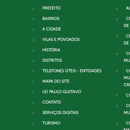
PREFEITO
A
BAIRROS
C
DE
A CIDADE
C
VILAS E POVOADOS
DE
HISTÓRIA
C
DISTRITOS
MU
TELEFONES ÚTEIS - ENTIDADES
C
MU
MAPA DO SITE
CR
LEI PAULO GUSTAVO
C
CONTATO
C
SERVIÇOS DIGITAIS
MU
TURISMO
C