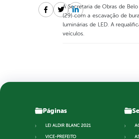
A Secretaria de Obras de Belo
Facebook
Twitter
Linkedin
(29) com a escavação de bura
luminárias de LED. A requalif
veículos.
Páginas
Se
LEI ALDIR BLANC 2021
A
VICE-PREFEITO
A