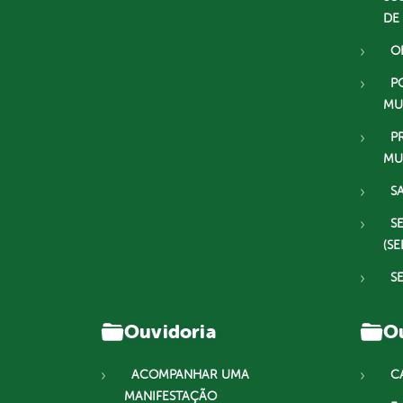
DE
O
P
MU
P
MU
S
S
(SE
S
Ouvidoria
Ou
ACOMPANHAR UMA
C
MANIFESTAÇÃO