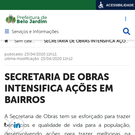
ACESSIBILIDADE
Acesso ráp
Busca
Serviços e Informações
Abrir menu principal de navegação
Você está aqui:
Sem categoria
SECRETARIA DE OBRAS INTENSIFICA AÇÕES EM BAIRROS
>
>
publicado: 23/04/2020 11h12,
última modificação: 23/04/2020 11h12
SECRETARIA DE OBRAS
INTENSIFICA AÇÕES EM
BAIRROS
A Secretaria de Obras tem se esforçado para trazer
benefícios e qualidade de vida para a população,
cebook
Twitter
Linkedin
desenvolvendo ações para trazer melhorias na