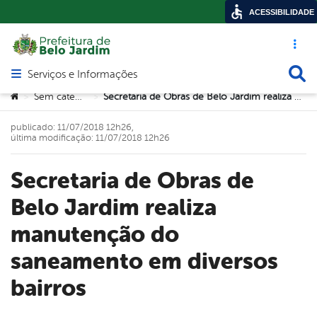
ACESSIBILIDADE
Acesso ráp
Busca
Serviços e Informações
Abrir menu principal de navegação
Você está aqui:
Sem categoria
Secretaria de Obras de Belo Jardim realiza manutenção do saneamento em diversos bairros
>
>
publicado: 11/07/2018 12h26,
última modificação: 11/07/2018 12h26
Secretaria de Obras de
Belo Jardim realiza
manutenção do
saneamento em diversos
bairros