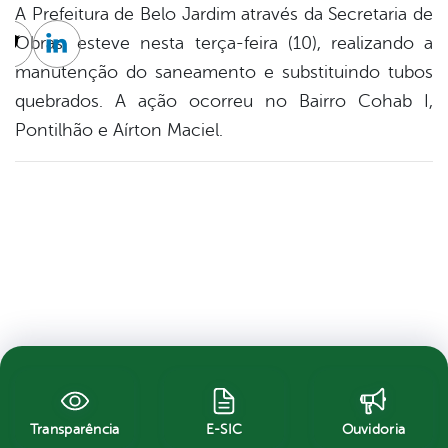
A Prefeitura de Belo Jardim através da Secretaria de
Obras, esteve nesta terça-feira (10), realizando a
cebook
Twitter
Linkedin
manutenção do saneamento e substituindo tubos
quebrados. A ação ocorreu no Bairro Cohab I,
Pontilhão e Aírton Maciel.
Transparência
E-SIC
Ouvidoria