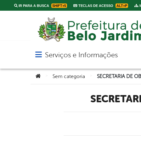
IR PARA A BUSCA
SHIFT+5
TECLAS DE ACESSO
ALT+P
M
Serviços e Informações
Abrir menu principal de navegação
Você está aqui:
>
>
Sem categoria
SECRETA