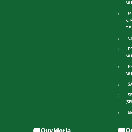
MU
M
SU
DE
O
P
MU
P
MU
S
S
(SE
S
Ouvidoria
Ou