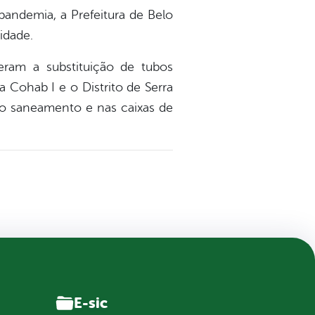
pandemia, a Prefeitura de Belo
idade.
eram a substituição de tubos
 Cohab I e o Distrito de Serra
o saneamento e nas caixas de
E-sic