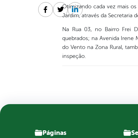
Otimizando cada vez mais os s
Facebook
Twitter
Linkedin
Jardim, através da Secretaria 
Na Rua 03, no Bairro Frei D
quebrados; na Avenida Irene M
do Vento na Zona Rural, tam
inspeção.
Páginas
Se