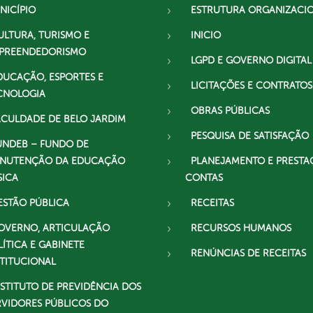
NICÍPIO
ESTRUTURA ORGANIZACI
ULTURA, TURISMO E
INICIO
PREENDEDORISMO
LGPD E GOVERNO DIGITAL
DUCAÇÃO, ESPORTES E
LICITAÇÕES E CONTRATOS
CNOLOGIA
OBRAS PÚBLICAS
ACULDADE DE BELO JARDIM
PESQUISA DE SATISFAÇÃO
UNDEB – FUNDO DE
NUTENÇÃO DA EDUCAÇÃO
PLANEJAMENTO E PRESTA
SICA
CONTAS
ESTÃO PÚBLICA
RECEITAS
OVERNO, ARTICULAÇÃO
RECURSOS HUMANOS
LÍTICA E GABINETE
RENÚNCIAS DE RECEITAS
STITUCIONAL
NSTITUTO DE PREVIDÊNCIA DOS
RVIDORES PÚBLICOS DO