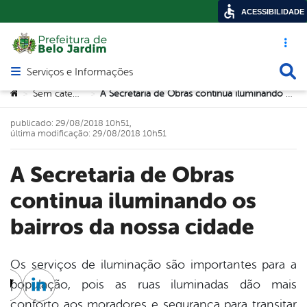
ACESSIBILIDADE
Acesso ráp
Busca
Serviços e Informações
Abrir menu principal de navegação
Você está aqui:
Sem categoria
A Secretaria de Obras continua iluminando os bairros da nossa cidade
>
>
publicado: 29/08/2018 10h51,
última modificação: 29/08/2018 10h51
A Secretaria de Obras
continua iluminando os
bairros da nossa cidade
Os serviços de iluminação são importantes para a
população, pois as ruas iluminadas dão mais
cebook
Twitter
Linkedin
conforto aos moradores e segurança para transitar