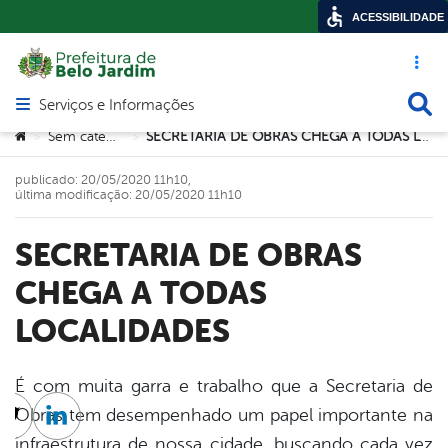
ACESSIBILIDADE
Acesso ráp
Busca
Serviços e Informações
Abrir menu principal de navegação
Você está aqui:
Sem categoria
SECRETARIA DE OBRAS CHEGA A TODAS LOCALIDADES
>
>
publicado: 20/05/2020 11h10,
última modificação: 20/05/2020 11h10
SECRETARIA DE OBRAS
CHEGA A TODAS
LOCALIDADES
É com muita garra e trabalho que a Secretaria de
Obras tem desempenhado um papel importante na
cebook
Twitter
Linkedin
infraestrutura de nossa cidade, buscando cada vez