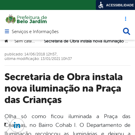
ACESSIBILIDADE
Acesso ráp
Busca
Serviços e Informações
Abrir menu principal de navegação
Você está aqui:
Sem categoria
Secretaria de Obra instala nova iluminação na Praça das Crianças
>
>
publicado: 14/06/2018 12h57,
última modificação: 13/01/2021 10h37
Secretaria de Obra instala
nova iluminação na Praça
das Crianças
Olha só como ficou iluminada a Praça das
Crianças, no Bairro Cohab I. O Departamento de
cebook
Twitter
Linkedin
Iluminação recolocou as luminárias e deixou a