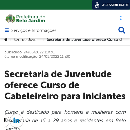
ACESSIBILIDADE
Acesso ráp
Busca
Serviços e Informações
Abrir menu principal de navegação
Você está aqui:
Sec. de Juventude
Secretaria de Juventude oferece Curso de Cabeleireiro para Iniciantes
>
>
publicado: 24/05/2022 11h30,
última modificação: 24/05/2022 11h30
Secretaria de Juventude
oferece Curso de
Cabeleireiro para Iniciantes
Curso é destinado para homens e mulheres com
faixa etária de 15 a 29 anos e residentes em Belo
cebook
Twitter
Linkedin
Jardim