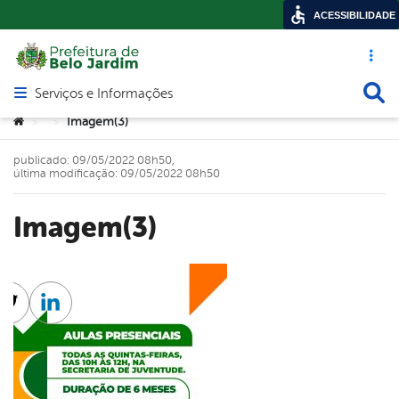
ACESSIBILIDADE
Acesso ráp
Busca
Serviços e Informações
Abrir menu principal de navegação
Você está aqui:
Imagem(3)
>
>
publicado: 09/05/2022 08h50,
última modificação: 09/05/2022 08h50
Imagem(3)
cebook
Twitter
Linkedin