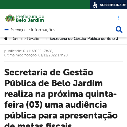
ACESSIBILIDADE
Acesso ráp
Busca
Serviços e Informações
Abrir menu principal de navegação
Você está aqui:
Sec. de Gestão Pública
Secretaria de Gestão Pública de Belo Jardim realiza na próxima quinta-feira (03) uma audiência pública para apresentação de metas fiscais
>
>
publicado: 01/11/2022 17h28,
última modificação: 01/11/2022 17h28
Secretaria de Gestão
Pública de Belo Jardim
realiza na próxima quinta-
feira (03) uma audiência
pública para apresentação
de metas fiscais