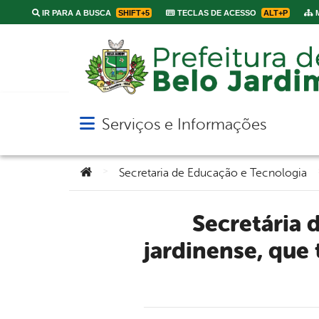
IR PARA A BUSCA
SHIFT+5
TECLAS DE ACESSO
ALT+P
M
Serviços e Informações
Abrir menu principal de navegação
Você está aqui:
>
Secretaria de Educação e Tecnologia
Secretária de educação recebe visita de músico belo-
jardinense, que