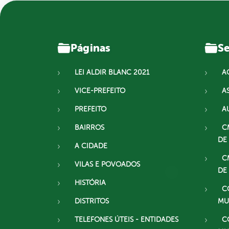
Páginas
Se
LEI ALDIR BLANC 2021
A
VICE-PREFEITO
A
PREFEITO
A
BAIRROS
C
DE
A CIDADE
C
VILAS E POVOADOS
DE
HISTÓRIA
C
DISTRITOS
MU
TELEFONES ÚTEIS - ENTIDADES
C