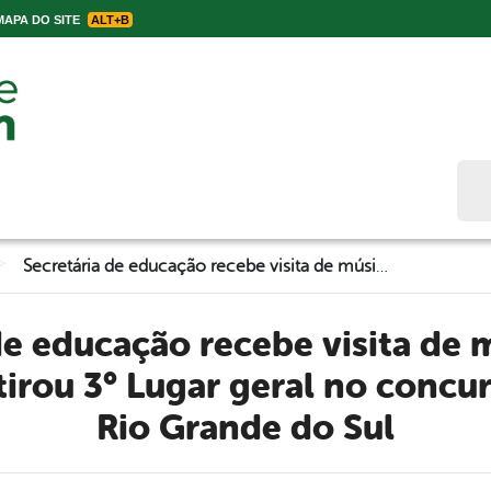
APA DO SITE
ALT+B
Bus
>
Secretária de educação recebe visita de músico belo-jardinense, que tirou 3° Lugar geral no concurso para Cabo no Rio Grande do Sul
 tirou 3° Lugar geral no concu
Rio Grande do Sul