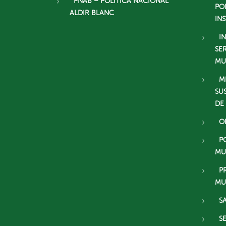
PNAB – POLÍTICA NACIONAL
PO
ALDIR BLANC
IN
I
SE
MU
M
SU
DE
O
P
MU
P
MU
S
S