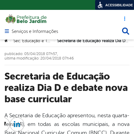
ACESSIBILIDADE
Acesso ráp
Busca
Serviços e Informações
Abrir menu principal de navegação
Você está aqui:
Sec. Educação e Tecnologia
Secretaria de Educação realiza Dia D e debate nova base curricular
>
>
publicado: 05/04/2018 07h57,
última modificação: 20/04/2018 07h46
Secretaria de Educação
realiza Dia D e debate nova
base curricular
A Secretaria de Educação apresentou, nesta quarta-
feira (4), em todas as escolas municipais, a nova
cebook
Twitter
Linkedin
Base Nacional Curricular Comum (BNCC). Durante